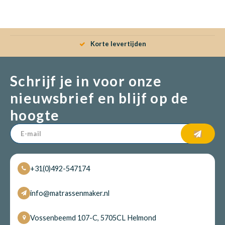
Dakte
Trape
Matra
Matra
Kinde
Babym
Trape
Uit we
Korte levertijden
Vrach
Ronde
Matra
Matra
Kinde
Babym
Recht
Schrijf je in voor onze
Kan i
nieuwsbrief en blijf op de
Recht
Matra
Matra
Kinde
Babym
Ronde
hoogte
Hoe o
Matra
Matra
Kinde
Babym
+31(0)492-547174
Matra
Matra
Kinde
Babym
info@matrassenmaker.nl
Matra
Matra
Kinde
Babym
Vossenbeemd 107-C, 5705CL Helmond