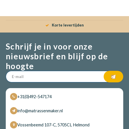
Dakte
Trape
Matra
Matra
Kinde
Babym
Trape
Uit we
Korte levertijden
Vrach
Ronde
Matra
Matra
Kinde
Babym
Recht
Schrijf je in voor onze
Kan i
nieuwsbrief en blijf op de
Recht
Matra
Matra
Kinde
Babym
Ronde
hoogte
Hoe o
Matra
Matra
Kinde
Babym
+31(0)492-547174
Matra
Matra
Kinde
Babym
info@matrassenmaker.nl
Matra
Matra
Kinde
Babym
Vossenbeemd 107-C, 5705CL Helmond