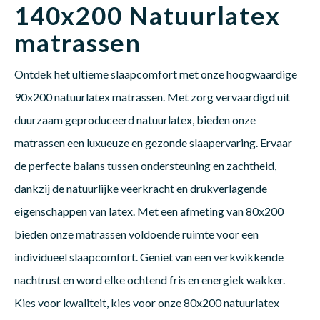
140x200 Natuurlatex
matrassen
Dakte
Trape
Matra
Matra
Kinde
Babym
Trape
Uit we
Ontdek het ultieme slaapcomfort met onze hoogwaardige
Vrach
Ronde
Matra
Matra
Kinde
Babym
Recht
90x200 natuurlatex matrassen. Met zorg vervaardigd uit
Kan i
duurzaam geproduceerd natuurlatex, bieden onze
matrassen een luxueuze en gezonde slaapervaring. Ervaar
Recht
Matra
Matra
Kinde
Babym
Ronde
Hoe o
de perfecte balans tussen ondersteuning en zachtheid,
dankzij de natuurlijke veerkracht en drukverlagende
Matra
Matra
Kinde
Babym
eigenschappen van latex. Met een afmeting van 80x200
bieden onze matrassen voldoende ruimte voor een
Matra
Matra
Kinde
Babym
individueel slaapcomfort. Geniet van een verkwikkende
nachtrust en word elke ochtend fris en energiek wakker.
Kies voor kwaliteit, kies voor onze 80x200 natuurlatex
Matra
Matra
Kinde
Babym