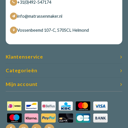
+31(0)492-547174
info@matrassenmaker.nl
Babym
Vossenbeemd 107-C, 5705CL Helmond
Klantenservice
Categorieën
Mijn account