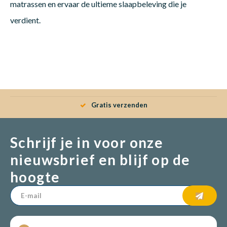
matrassen en ervaar de ultieme slaapbeleving die je
verdient.
Matra
Matra
Kinde
Babym
Matra
Matra
Kinde
Babym
Gratis verzenden
Matra
Matra
Kinde
Babym
Schrijf je in voor onze
Matra
Matra
Kinde
Babym
nieuwsbrief en blijf op de
hoogte
Matra
Matra
Babym
Babym