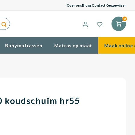
G
Over ons
Blogs
Contact
Keuzewijzer
0
Babymatrassen
Matras op maat
Maak online 
0 koudschuim hr55