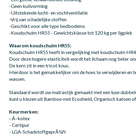
-Geen kuilvorming
-Uitstekende lucht- en vochtventilatie
-Vrij van schadelijke stoffen
-Geschikt voor alle type bedbodems
-Koudschuim HR55 - Gewichtsklasse tot 120 kg per ligplek
Waarom koudschuim HR55:
Koudschuim HR55 heeft in vergelijking met koudschuim HR40 
Door deze hogere elasticiteit wordt het lichaam nog beter on
De kern zit in een tricot kous.
Hierdoor is het gemakkelijker om de hoes te verwijderen en te
wassen.
Standaard wordt uw matrastijk gemaakt met een luxe dubbeld
kunt u kiezen uit Bamboo met Ecoshield, Organisch katoen of
Keurmerken:
-
Ã–kotex
- Certipur
- LGA-SchadstoffgeprÃ¼ft