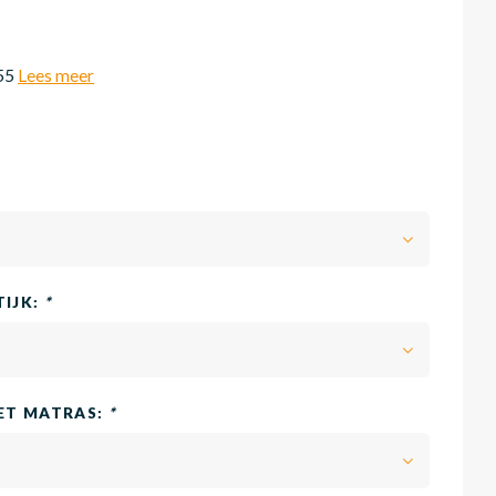
r55
Lees meer
TIJK:
*
HET MATRAS:
*