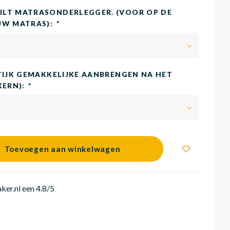
LT MATRASONDERLEGGER. (VOOR OP DE
UW MATRAS):
*
TIJK GEMAKKELIJKE AANBRENGEN NA HET
KERN):
*
Toevoegen aan winkelwagen
er.nl een 4.8/5