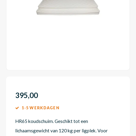
Dakte
Trape
Matra
Matra
Kinde
Babym
Trape
Uit we
Vrach
Ronde
Matra
Matra
Kinde
Babym
Recht
Kan i
Recht
Matra
Matra
Kinde
Babym
Ronde
Hoe o
Matra
Matra
Kinde
Babym
395,00
1-5 WERKDAGEN
Matra
Matra
Kinde
Babym
HR65 koudschuim. Geschikt tot een
lichaamsgewicht van 120 kg per ligplek. Voor
Matra
Matra
Kinde
Babym