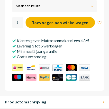
Maak een keuze...
Babym
Toevoegen aan winkelwagen
Klanten geven Matrassenmaker.nl een 4.8/5
Levering 3 tot 5 werkdagen
Minimaal 2 jaar garantie
Gratis verzending
Productomschrijving