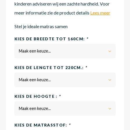
kinderen adviseren wij een zachte hardheid. Voor
meer informatie zie de product details
Lees meer
Matra
Matra
Kinde
Babym
Stel je ideale matras samen
KIES DE BREEDTE TOT 160CM:
*
Matra
Matra
Kinde
Babym
Maak een keuze...
Matra
Matra
Kinde
Babym
KIES DE LENGTE TOT 220CM.:
*
Maak een keuze...
Matra
Matra
Kinde
Babym
KIES DE HOOGTE :
*
Matra
Matra
Babym
Maak een keuze...
KIES DE MATRASSTOF:
*
Babym