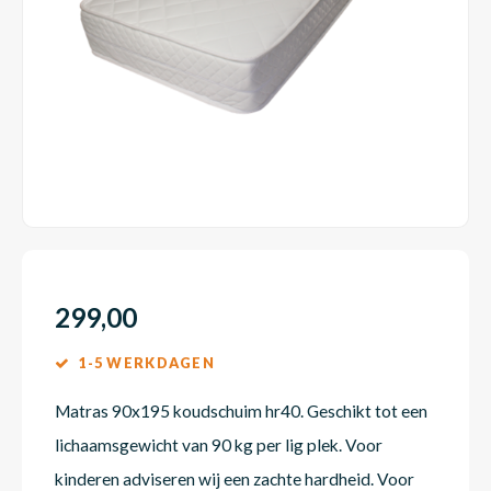
Dakte
Trape
Matra
Matra
Kinde
Babym
Trape
Uit we
Vrach
Ronde
Matra
Matra
Kinde
Babym
Recht
Kan i
Recht
Matra
Matra
Kinde
Babym
Ronde
Hoe o
Matra
Matra
Kinde
Babym
299,00
1-5 WERKDAGEN
Matra
Matra
Kinde
Babym
Matras 90x195 koudschuim hr40. Geschikt tot een
lichaamsgewicht van 90 kg per lig plek. Voor
Matra
Matra
Kinde
Babym
kinderen adviseren wij een zachte hardheid. Voor