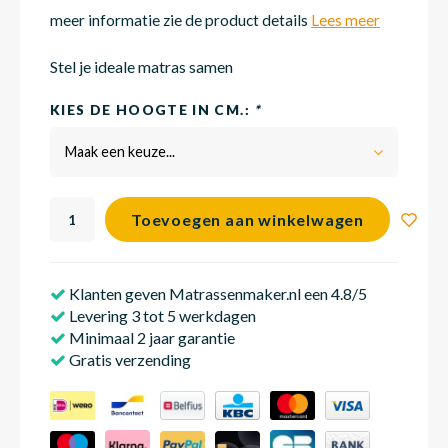
meer informatie zie de product details
Lees meer
Matra
Matra
Kinde
Babym
Stel je ideale matras samen
KIES DE HOOGTE IN CM.:
*
Matra
Matra
Kinde
Babym
Maak een keuze...
Matra
Matra
Kinde
Babym
Toevoegen aan winkelwagen
Klanten geven Matrassenmaker.nl een 4.8/5
Matra
Matra
Kinde
Babym
Levering 3 tot 5 werkdagen
Minimaal 2 jaar garantie
Gratis verzending
Matra
Matra
Babym
Babym