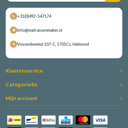
+31(0)492-547174
info@matrassenmaker.nl
Vossenbeemd 107-C, 5705CL Helmond
Klantenservice
Categorieën
Mijn account