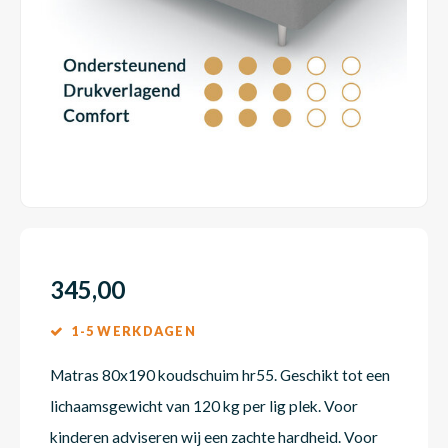
Dakte
Trape
Matra
Matra
Kinde
Babym
Trape
Uit we
Vrach
Ronde
Matra
Matra
Kinde
Babym
Recht
Kan i
Recht
Matra
Matra
Kinde
Babym
Ronde
Hoe o
Matra
Matra
Kinde
Babym
345,00
1-5 WERKDAGEN
Matra
Matra
Kinde
Babym
Matras 80x190 koudschuim hr55. Geschikt tot een
lichaamsgewicht van 120 kg per lig plek. Voor
Matra
Matra
Kinde
Babym
kinderen adviseren wij een zachte hardheid. Voor