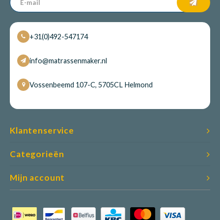
+31(0)492-547174
info@matrassenmaker.nl
Vossenbeemd 107-C, 5705CL Helmond
Klantenservice
Categorieën
Mijn account