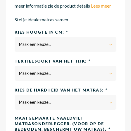
meer informatie zie de product details
Lees meer
Matra
Matra
Kinde
Babym
Stel je ideale matras samen
KIES HOOGTE IN CM:
*
Matra
Matra
Kinde
Babym
Maak een keuze...
TEXTIELSOORT VAN HET TIJK:
*
Matra
Matra
Kinde
Babym
Maak een keuze...
Matra
Matra
Kinde
Babym
KIES DE HARDHEID VAN HET MATRAS:
*
Maak een keuze...
Matra
Matra
Babym
MAATGEMAAKTE NAALDVILT
MATRASONDERLEGGER. (VOOR OP DE
BEDBODEM, BESCHERMT UW MATRAS):
*
Babym