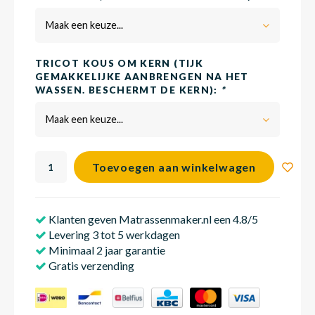
Maak een keuze...
Babym
TRICOT KOUS OM KERN (TIJK
GEMAKKELIJKE AANBRENGEN NA HET
WASSEN. BESCHERMT DE KERN):
*
Maak een keuze...
Toevoegen aan winkelwagen
Klanten geven Matrassenmaker.nl een 4.8/5
Levering 3 tot 5 werkdagen
Minimaal 2 jaar garantie
Gratis verzending