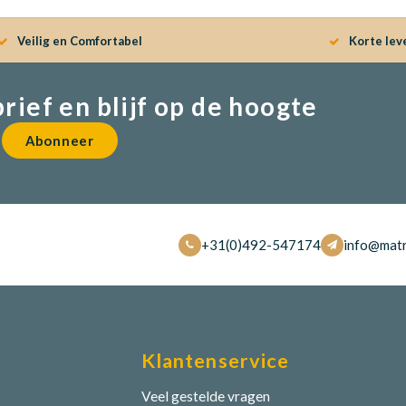
Veilig en Comfortabel
Korte lev
brief en blijf op de hoogte
Abonneer
+31(0)492-547174
info@matr
Klantenservice
Veel gestelde vragen