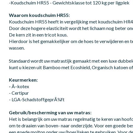
-Koudschuim HR55 - Gewichtsklasse tot 120 kg per ligplek
Waarom koudschuim HR55:
Koudschuim HR55 heeft in vergelijking met koudschuim HR40 
Door deze hogere elasticiteit wordt het lichaam nog beter on
De kern zit in een tricot kous.
Hierdoor is het gemakkelijker om de hoes te verwijderen en te
wassen.
Standaard wordt uw matrastijk gemaakt met een luxe dubbeld
kunt u kiezen uit Bamboo met Ecoshield, Organisch katoen of
Keurmerken:
-
Ã–kotex
- Certipur
- LGA-SchadstoffgeprÃ¼ft
Gebruik/bescherming van uw matras:
Het is belangrijk om uw matras regelmatig te keren van hoof
om te draaien van boven- naar onderzijde. Voor een goede b
een goede molton onder uw (hoes)laken te gebruiken. Voor d