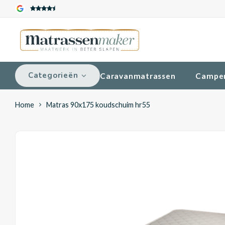
Categorieën
Caravanmatrassen
Campe
Home
Matras 90x175 koudschuim hr55