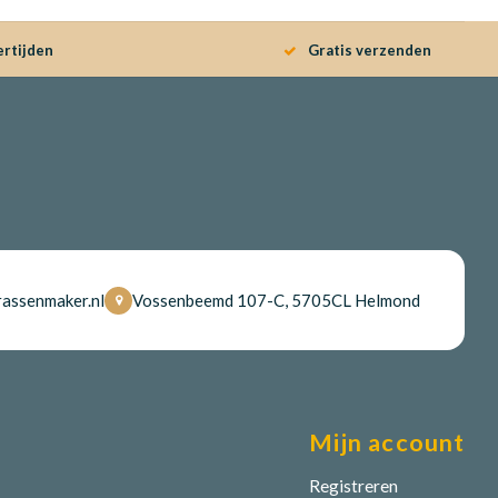
ertijden
Gratis verzenden
assenmaker.nl
Vossenbeemd 107-C, 5705CL Helmond
Mijn account
Registreren