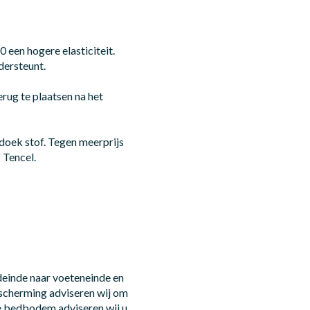
een hogere elasticiteit.
dersteunt.
rug te plaatsen na het
oek stof. Tegen meerprijs
 Tencel.
deinde naar voeteneinde en
escherming adviseren wij om
e bedbodem adviseren wij u