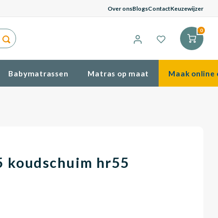
G
Over ons
Blogs
Contact
Keuzewijzer
0
Babymatrassen
Matras op maat
Maak online 
5 koudschuim hr55