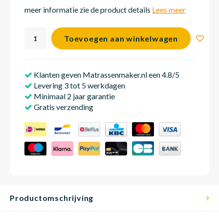
meer informatie zie de product details
Lees meer
Matra
Matra
Kinde
Babym
Toevoegen aan winkelwagen
Matra
Matra
Kinde
Babym
Klanten geven Matrassenmaker.nl een 4.8/5
Levering 3 tot 5 werkdagen
Minimaal 2 jaar garantie
Matra
Matra
Kinde
Babym
Gratis verzending
Matra
Matra
Kinde
Babym
Matra
Matra
Babym
Productomschrijving
Babym