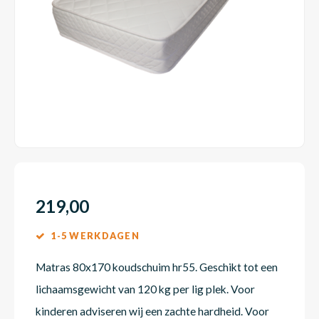
Dakte
Trape
Matra
Matra
Kinde
Babym
Trape
Uit we
Vrach
Ronde
Matra
Matra
Kinde
Babym
Recht
Kan i
Recht
Matra
Matra
Kinde
Babym
Ronde
Hoe o
Matra
Matra
Kinde
Babym
219,00
1-5 WERKDAGEN
Matra
Matra
Kinde
Babym
Matras 80x170 koudschuim hr55. Geschikt tot een
lichaamsgewicht van 120 kg per lig plek. Voor
Matra
Matra
Kinde
Babym
kinderen adviseren wij een zachte hardheid. Voor