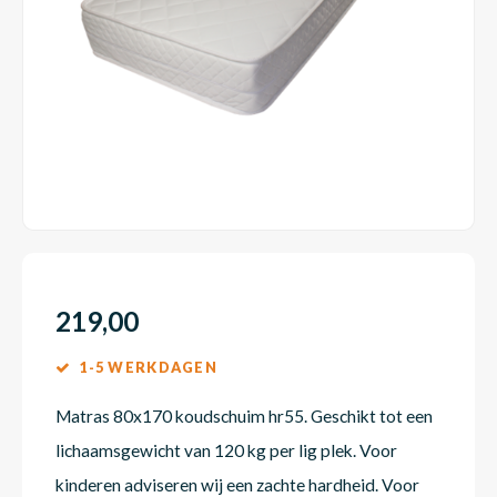
Dakte
Trape
Matra
Matra
Kinde
Babym
Trape
Uit we
Vrach
Ronde
Matra
Matra
Kinde
Babym
Recht
Kan i
Recht
Matra
Matra
Kinde
Babym
Ronde
Hoe o
Matra
Matra
Kinde
Babym
219,00
1-5 WERKDAGEN
Matra
Matra
Kinde
Babym
Matras 80x170 koudschuim hr55. Geschikt tot een
lichaamsgewicht van 120 kg per lig plek. Voor
Matra
Matra
Kinde
Babym
kinderen adviseren wij een zachte hardheid. Voor