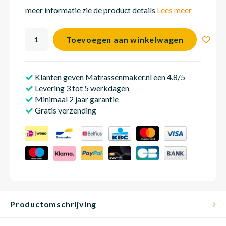
meer informatie zie de product details
Lees meer
Matra
Matra
Kinde
Babym
Toevoegen aan winkelwagen
Matra
Matra
Kinde
Babym
Klanten geven Matrassenmaker.nl een 4.8/5
Levering 3 tot 5 werkdagen
Minimaal 2 jaar garantie
Matra
Matra
Kinde
Babym
Gratis verzending
Matra
Matra
Kinde
Babym
Matra
Matra
Babym
Productomschrijving
Babym