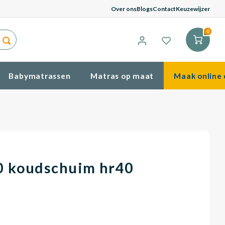
G
Over ons
Blogs
Contact
Keuzewijzer
0
Babymatrassen
Matras op maat
Maak online 
0 koudschuim hr40