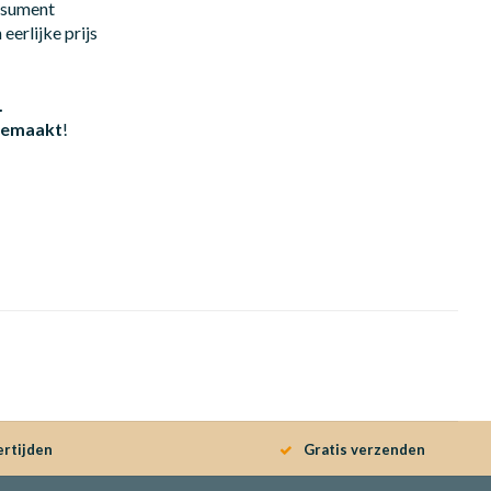
onsument
eerlijke prijs
.
 gemaakt
!
ertijden
Gratis verzenden