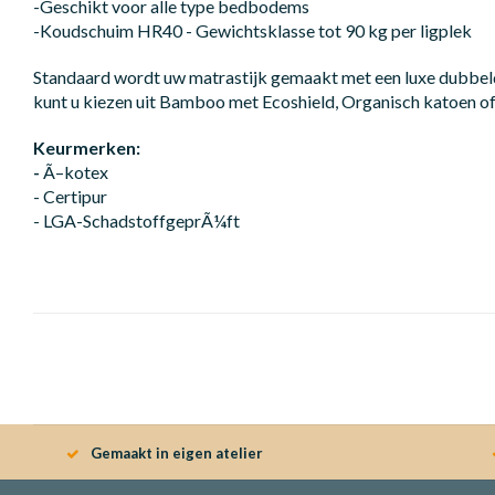
-Geschikt voor alle type bedbodems
-Koudschuim HR40 - Gewichtsklasse tot 90 kg per ligplek
Standaard wordt uw matrastijk gemaakt met een luxe dubbeld
kunt u kiezen uit Bamboo met Ecoshield, Organisch katoen of
Keurmerken:
-
Ã–kotex
- Certipur
- LGA-SchadstoffgeprÃ¼ft
Gemaakt in eigen atelier