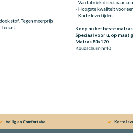
- Van fabriek direct naar c
- Hoogste kwaliteit voor een 
- Korte levertijden
oek stof. Tegen meerprijs
 Tencel.
Koop nu het beste matras
Speciaal voor u, op maat
Matras 80x170
Koudschuim hr40
Veilig en Comfortabel
Korte lev