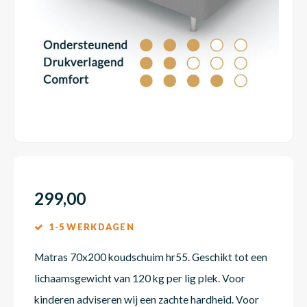
Dakte
Trape
Matra
Matra
Kinde
Babym
Trape
Uit we
Vrach
Ronde
Matra
Matra
Kinde
Babym
Recht
Kan i
Recht
Matra
Matra
Kinde
Babym
Ronde
Hoe o
Matra
Matra
Kinde
Babym
299,00
1-5 WERKDAGEN
Matra
Matra
Kinde
Babym
Matras 70x200 koudschuim hr55. Geschikt tot een
lichaamsgewicht van 120 kg per lig plek. Voor
Matra
Matra
Kinde
Babym
kinderen adviseren wij een zachte hardheid. Voor