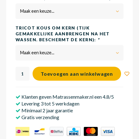
Maak een keuze...
Babym
TRICOT KOUS OM KERN (TIJK
GEMAKKELIJKE AANBRENGEN NA HET
WASSEN. BESCHERMT DE KERN):
*
Maak een keuze...
Toevoegen aan winkelwagen
Klanten geven Matrassenmaker.nl een 4.8/5
Levering 3 tot 5 werkdagen
Minimaal 2 jaar garantie
Gratis verzending