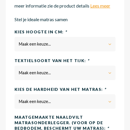
meer informatie zie de product details
Lees meer
Matra
Matra
Kinde
Babym
Stel je ideale matras samen
KIES HOOGTE IN CM:
*
Matra
Matra
Kinde
Babym
Maak een keuze...
TEXTIELSOORT VAN HET TIJK:
*
Matra
Matra
Kinde
Babym
Maak een keuze...
Matra
Matra
Kinde
Babym
KIES DE HARDHEID VAN HET MATRAS:
*
Maak een keuze...
Matra
Matra
Babym
MAATGEMAAKTE NAALDVILT
MATRASONDERLEGGER. (VOOR OP DE
BEDBODEM, BESCHERMT UW MATRAS):
*
Babym