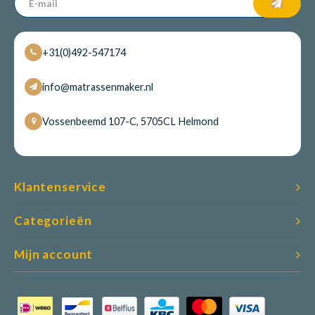
+31(0)492-547174
info@matrassenmaker.nl
Vossenbeemd 107-C, 5705CL Helmond
Klantenservice
Categorieën
Mijn account