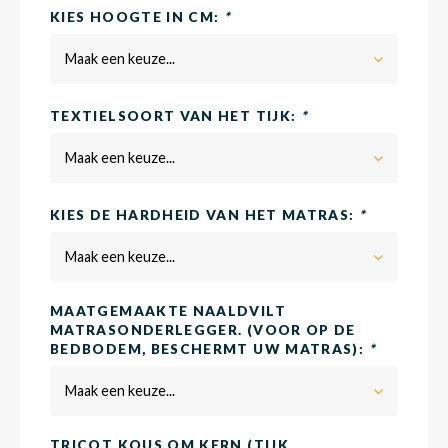
KIES HOOGTE IN CM:
*
Maak een keuze...
Matra
Matra
Kinde
Babym
TEXTIELSOORT VAN HET TIJK:
*
Matra
Matra
Kinde
Babym
Maak een keuze...
KIES DE HARDHEID VAN HET MATRAS:
*
Matra
Matra
Kinde
Babym
Maak een keuze...
Matra
Matra
Kinde
Babym
MAATGEMAAKTE NAALDVILT
MATRASONDERLEGGER. (VOOR OP DE
BEDBODEM, BESCHERMT UW MATRAS):
*
Matra
Matra
Babym
Maak een keuze...
TRICOT KOUS OM KERN (TIJK
Babym