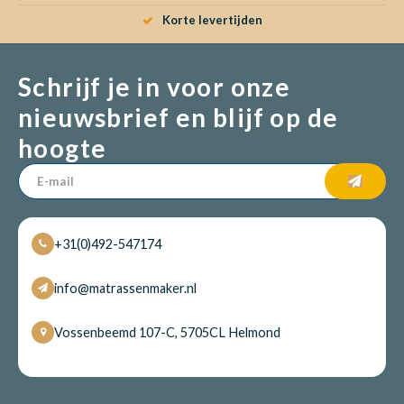
Korte levertijden
Babym
Schrijf je in voor onze
nieuwsbrief en blijf op de
hoogte
____________
+31(0)492-547174
info@matrassenmaker.nl
Vossenbeemd 107-C, 5705CL Helmond