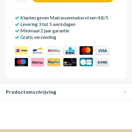
Klanten geven Matrassenmaker.nl een 4.8/5
Matra
Matra
Kinde
Babym
Levering 3 tot 5 werkdagen
___________
Minimaal 2 jaar garantie
Gratis verzending
Matra
Matra
Kinde
Babym
Matra
Matra
Kinde
Babym
Matra
Matra
Kinde
Babym
Productomschrijving
Matra
Matra
Babym
Babym