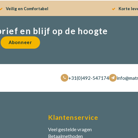
Veilig en Comfortabel
Korte lev
brief en blijf op de hoogte
Abonneer
+31(0)492-547174
info@matr
Klantenservice
Veel gestelde vragen
Betaalmethoden