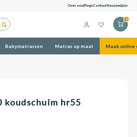
G
Over ons
Blogs
Contact
Keuzewijzer
0
Babymatrassen
Matras op maat
Maak online 
0 koudschuim hr55