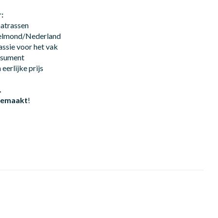
:
matrassen
Helmond/Nederland
assie voor het vak
onsument
eerlijke prijs
.
 gemaakt
!