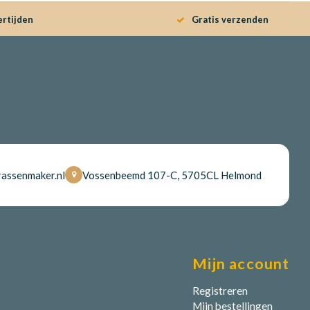
ertijden
Gratis verzenden
assenmaker.nl
Vossenbeemd 107-C, 5705CL Helmond
Mijn account
Registreren
Mijn bestellingen