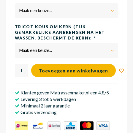
Maak een keuze...
Babym
TRICOT KOUS OM KERN (TIJK
GEMAKKELIJKE AANBRENGEN NA HET
WASSEN. BESCHERMT DE KERN):
*
Maak een keuze...
Toevoegen aan winkelwagen
Klanten geven Matrassenmaker.nl een 4.8/5
Levering 3 tot 5 werkdagen
Minimaal 2 jaar garantie
Gratis verzending