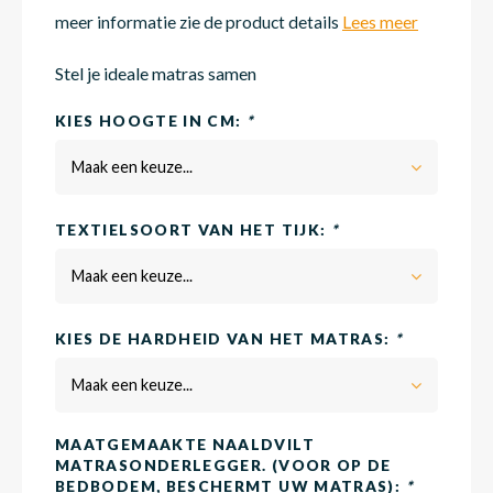
meer informatie zie de product details
Lees meer
Matra
Matra
Kinde
Babym
Stel je ideale matras samen
KIES HOOGTE IN CM:
*
Matra
Matra
Kinde
Babym
Maak een keuze...
TEXTIELSOORT VAN HET TIJK:
*
Matra
Matra
Kinde
Babym
Maak een keuze...
Matra
Matra
Kinde
Babym
KIES DE HARDHEID VAN HET MATRAS:
*
Maak een keuze...
Matra
Matra
Babym
MAATGEMAAKTE NAALDVILT
MATRASONDERLEGGER. (VOOR OP DE
BEDBODEM, BESCHERMT UW MATRAS):
*
Babym