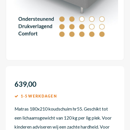
Dakte
Trape
Matra
Matra
Kinde
Babym
Trape
Uit we
Vrach
Ronde
Matra
Matra
Kinde
Babym
Recht
Kan i
Recht
Matra
Matra
Kinde
Babym
Ronde
Hoe o
Matra
Matra
Kinde
Babym
639,00
1-5 WERKDAGEN
Matra
Matra
Kinde
Babym
Matras 180x210 koudschuim hr55. Geschikt tot
een lichaamsgewicht van 120 kg per lig plek. Voor
Matra
Matra
Kinde
Babym
kinderen adviseren wij een zachte hardheid. Voor