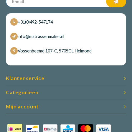
+31(0)492-547174
info@matrassenmaker.nl
Vossenbeemd 107-C, 5705CL Helmond
Klantenservice
Categorieën
Mijn account