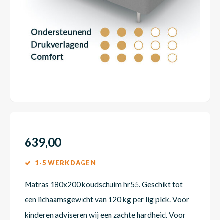
Dakte
Trape
Matra
Matra
Kinde
Babym
Trape
Uit we
Vrach
Ronde
Matra
Matra
Kinde
Babym
Recht
Kan i
Recht
Matra
Matra
Kinde
Babym
Ronde
Hoe o
Matra
Matra
Kinde
Babym
639,00
1-5 WERKDAGEN
Matra
Matra
Kinde
Babym
Matras 180x200 koudschuim hr55. Geschikt tot
een lichaamsgewicht van 120 kg per lig plek. Voor
Matra
Matra
Kinde
Babym
kinderen adviseren wij een zachte hardheid. Voor