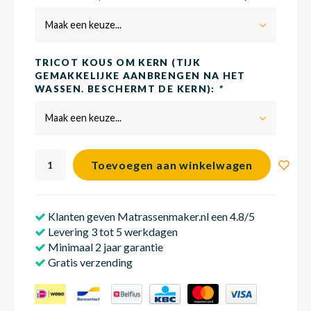
Maak een keuze...
Babym
TRICOT KOUS OM KERN (TIJK
GEMAKKELIJKE AANBRENGEN NA HET
WASSEN. BESCHERMT DE KERN):
*
Maak een keuze...
Toevoegen aan winkelwagen
Klanten geven Matrassenmaker.nl een 4.8/5
Levering 3 tot 5 werkdagen
Minimaal 2 jaar garantie
Gratis verzending