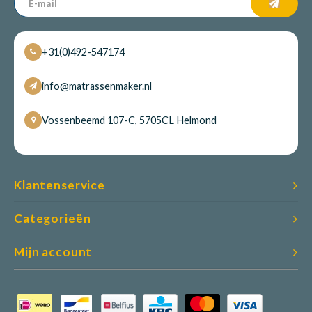
+31(0)492-547174
info@matrassenmaker.nl
Vossenbeemd 107-C, 5705CL Helmond
Klantenservice
Categorieën
Mijn account