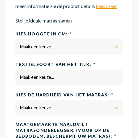
meer informatie zie de product details
Lees meer
Matra
Matra
Kinde
Babym
Stel je ideale matras samen
KIES HOOGTE IN CM:
*
Matra
Matra
Kinde
Babym
Maak een keuze...
TEXTIELSOORT VAN HET TIJK:
*
Matra
Matra
Kinde
Babym
Maak een keuze...
Matra
Matra
Kinde
Babym
KIES DE HARDHEID VAN HET MATRAS:
*
Maak een keuze...
Matra
Matra
Babym
MAATGEMAAKTE NAALDVILT
MATRASONDERLEGGER. (VOOR OP DE
BEDBODEM, BESCHERMT UW MATRAS):
*
Babym