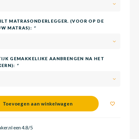
LT MATRASONDERLEGGER. (VOOR OP DE
UW MATRAS):
*
TIJK GEMAKKELIJKE AANBRENGEN NA HET
KERN):
*
Toevoegen aan winkelwagen
er.nl een 4.8/5