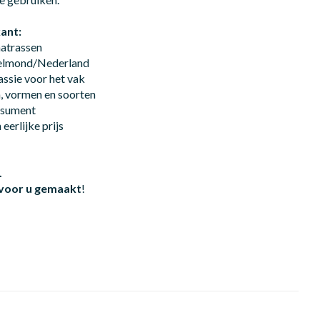
ant:
matrassen
Helmond/Nederland
assie voor het vak
n, vormen en soorten
onsument
eerlijke prijs
.
 voor u gemaakt
!