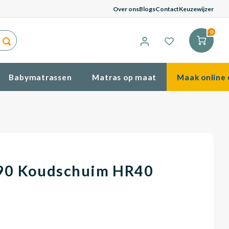
G
Over ons
Blogs
Contact
Keuzewijzer
0
Babymatrassen
Matras op maat
Maak online 
90 Koudschuim HR40