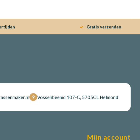
ertijden
Gratis verzenden
assenmaker.nl
Vossenbeemd 107-C, 5705CL Helmond
Mijn account