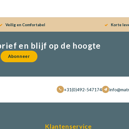
Veilig en Comfortabel
Korte lev
brief en blijf op de hoogte
Abonneer
+31(0)492-547174
info@matr
Klantenservice