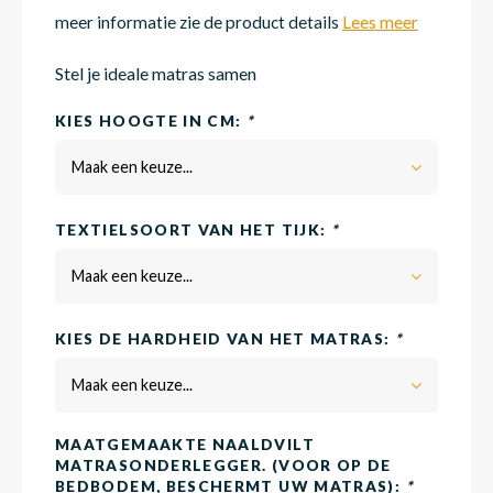
meer informatie zie de product details
Lees meer
Matra
Matra
Kinde
Babym
Stel je ideale matras samen
KIES HOOGTE IN CM:
*
Matra
Matra
Kinde
Babym
Maak een keuze...
TEXTIELSOORT VAN HET TIJK:
*
Matra
Matra
Kinde
Babym
Maak een keuze...
Matra
Matra
Kinde
Babym
KIES DE HARDHEID VAN HET MATRAS:
*
Maak een keuze...
Matra
Matra
Babym
MAATGEMAAKTE NAALDVILT
MATRASONDERLEGGER. (VOOR OP DE
BEDBODEM, BESCHERMT UW MATRAS):
*
Babym