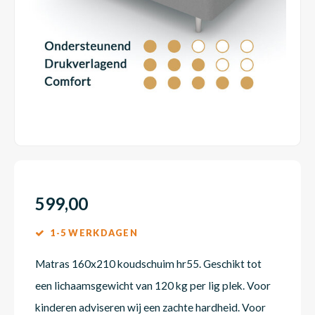
Dakte
Trape
Matra
Matra
Kinde
Babym
Trape
Uit we
Vrach
Ronde
Matra
Matra
Kinde
Babym
Recht
Kan i
Recht
Matra
Matra
Kinde
Babym
Ronde
Hoe o
Matra
Matra
Kinde
Babym
599,00
1-5 WERKDAGEN
Matra
Matra
Kinde
Babym
Matras 160x210 koudschuim hr55. Geschikt tot
een lichaamsgewicht van 120 kg per lig plek. Voor
Matra
Matra
Kinde
Babym
kinderen adviseren wij een zachte hardheid. Voor