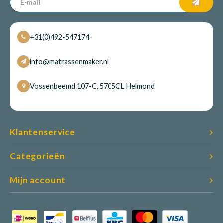
+31(0)492-547174
info@matrassenmaker.nl
Vossenbeemd 107-C, 5705CL Helmond
Klantenservice
Categorieën
Mijn account