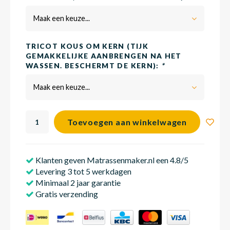
Maak een keuze...
Babym
TRICOT KOUS OM KERN (TIJK
GEMAKKELIJKE AANBRENGEN NA HET
WASSEN. BESCHERMT DE KERN):
*
Maak een keuze...
Toevoegen aan winkelwagen
Klanten geven Matrassenmaker.nl een 4.8/5
Levering 3 tot 5 werkdagen
Minimaal 2 jaar garantie
Gratis verzending