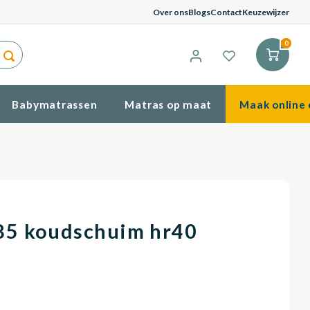
G
Over ons
Blogs
Contact
Keuzewijzer
0
Babymatrassen
Matras op maat
Maak online 
85 koudschuim hr40