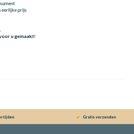
onsument
eerlijke prijs
.
 voor u gemaakt
!
ertijden
Gratis verzenden