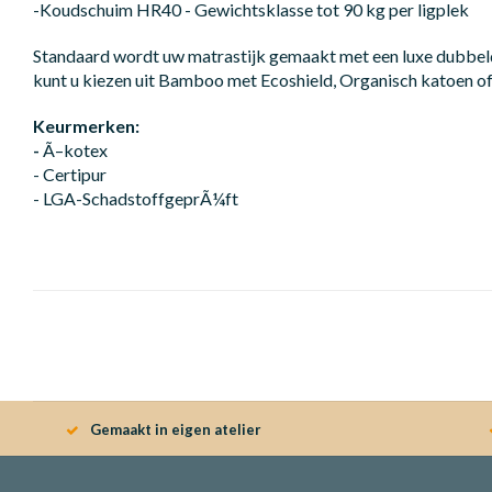
-Koudschuim HR40 - Gewichtsklasse tot 90 kg per ligplek
Standaard wordt uw matrastijk gemaakt met een luxe dubbeld
kunt u kiezen uit Bamboo met Ecoshield, Organisch katoen of
Keurmerken:
-
Ã–kotex
- Certipur
- LGA-SchadstoffgeprÃ¼ft
Gemaakt in eigen atelier