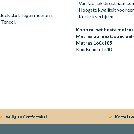
- Van fabriek direct naar c
- Hoogste kwaliteit voor een 
oek stof. Tegen meerprijs
- Korte levertijden
 Tencel.
Koop nu het beste matras
Matras op maat, speciaal
Matras 160x185
Koudschuim hr40
Veilig en Comfortabel
Korte lev