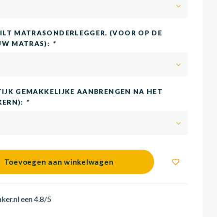
LT MATRASONDERLEGGER. (VOOR OP DE
UW MATRAS):
*
TIJK GEMAKKELIJKE AANBRENGEN NA HET
KERN):
*
Toevoegen aan winkelwagen
er.nl een 4.8/5