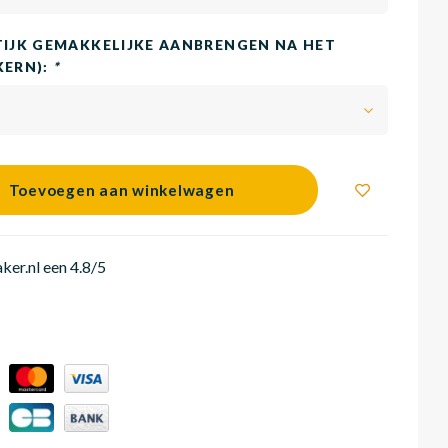
TIJK GEMAKKELIJKE AANBRENGEN NA HET
KERN):
*
Toevoegen aan winkelwagen
er.nl een 4.8/5