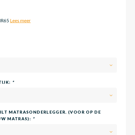
 HR65
Lees meer
TIJK:
*
LT MATRASONDERLEGGER. (VOOR OP DE
UW MATRAS):
*