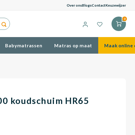
G
Over ons
Blogs
Contact
Keuzewijzer
0
Babymatrassen
Matras op maat
Maak online 
00 koudschuim HR65