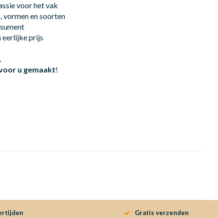
assie voor het vak
n, vormen en soorten
onsument
eerlijke prijs
.
 voor u gemaakt
!
ertijden
Gratis verzenden