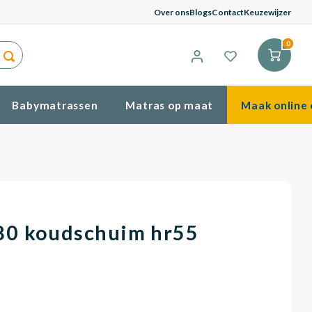
G
Over ons
Blogs
Contact
Keuzewijzer
0
Babymatrassen
Matras op maat
Maak online 
80 koudschuim hr55