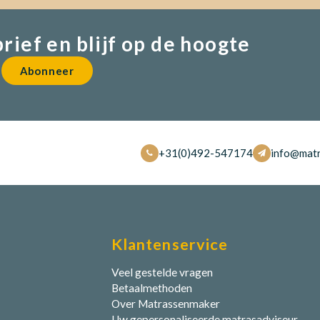
brief en blijf op de hoogte
Abonneer
+31(0)492-547174
info@matr
Klantenservice
Veel gestelde vragen
Betaalmethoden
Over Matrassenmaker
Uw gepersonaliseerde matrasadviseur.