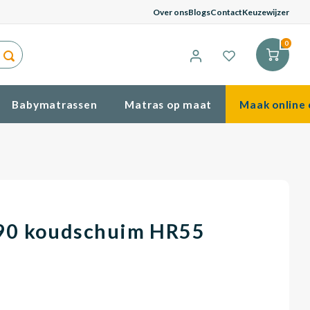
G
Over ons
Blogs
Contact
Keuzewijzer
0
Babymatrassen
Matras op maat
Maak online 
90 koudschuim HR55