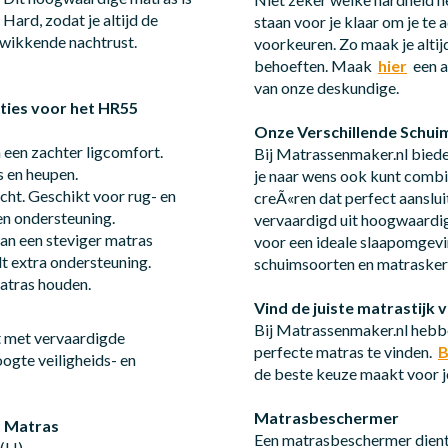
Hard, zodat je altijd de
staan voor je klaar om je te
kwikkende nachtrust.
voorkeuren. Zo maak je altijd
behoeften. Maak
hier
een a
van onze deskundige.
pties voor het HR55
Onze Verschillende Schu
n een zachter ligcomfort.
Bij Matrassenmaker.nl biede
s en heupen.
je naar wens ook kunt combin
ht. Geschikt voor rug- en
creÃ«ren dat perfect aanslu
en ondersteuning.
vervaardigd uit hoogwaardige
an een steviger matras
voor een ideale slaapomgevi
t extra ondersteuning.
schuimsoorten en matraske
atras houden.
Vind de juiste matrastijk
Bij Matrassenmaker.nl hebbe
met vervaardigde
perfecte matras te vinden.
B
ogte veiligheids- en
de beste keuze maakt voor 
Matrasbeschermer
m Matras
Een matrasbeschermer dient 
 (H)