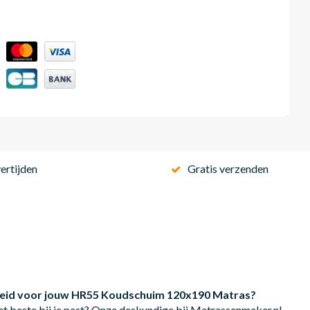
ertijden
Gratis verzenden
rdheid voor jouw HR55 Koudschuim 120x190 Matras?
et beste bij je past? Onze deskundige bij Matrassenmaker.nl