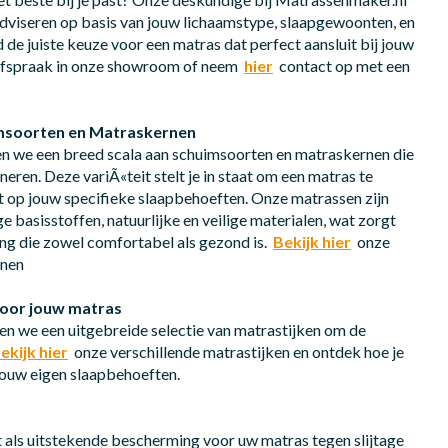
 adviseren op basis van jouw lichaamstype, slaapgewoonten, en
 de juiste keuze voor een matras dat perfect aansluit bij jouw
fspraak in onze showroom of neem
hier
contact op met een
imsoorten en Matraskernen
n we een breed scala aan schuimsoorten en matraskernen die
eren. Deze variÃ«teit stelt je in staat om een matras te
it op jouw specifieke slaapbehoeften. Onze matrassen zijn
 basisstoffen, natuurlijke en veilige materialen, wat zorgt
ng die zowel comfortabel als gezond is.
Bekijk hier
onze
rnen
 voor jouw matras
n we een uitgebreide selectie van matrastijken om de
ekijk hier
onze verschillende matrastijken en ontdek hoe je
jouw eigen slaapbehoeften.
als uitstekende bescherming voor uw matras tegen slijtage