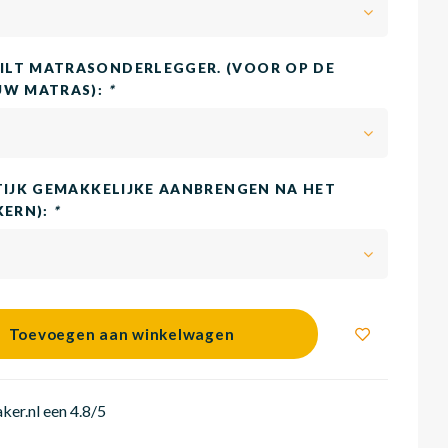
LT MATRASONDERLEGGER. (VOOR OP DE
UW MATRAS):
*
TIJK GEMAKKELIJKE AANBRENGEN NA HET
KERN):
*
Toevoegen aan winkelwagen
er.nl een 4.8/5