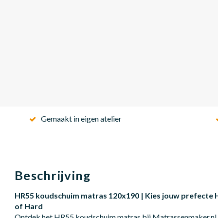
Gemaakt in eigen atelier
Beschrijving
HR55 koudschuim matras 120x190 | Kies jouw prefecte 
of Hard
Ontdek het HR55 koudschuim matras bij Matrassenmaker.nl.