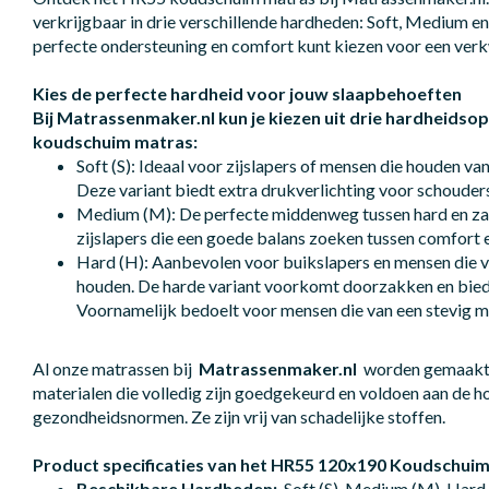
verkrijgbaar in drie verschillende hardheden: Soft, Medium en 
perfecte ondersteuning en comfort kunt kiezen voor een ver
Kies de perfecte hardheid voor jouw slaapbehoeften
Bij Matrassenmaker.nl kun je kiezen uit drie hardheidso
koudschuim matras:
Soft (S): Ideaal voor zijslapers of mensen die houden va
Deze variant biedt extra drukverlichting voor schouder
Medium (M): De perfecte middenweg tussen hard en zac
zijslapers die een goede balans zoeken tussen comfort 
Hard (H): Aanbevolen voor buikslapers en mensen die v
houden. De harde variant voorkomt doorzakken en bied
Voornamelijk bedoelt voor mensen die van een stevig m
Al onze matrassen bij
Matrassenmaker.nl
worden gemaakt 
materialen die volledig zijn goedgekeurd en voldoen aan de ho
gezondheidsnormen. Ze zijn vrij van schadelijke stoffen.
Product specificaties van het HR55 120x190 Koudschui
Beschikbare Hardheden:
Soft (S), Medium (M), Hard