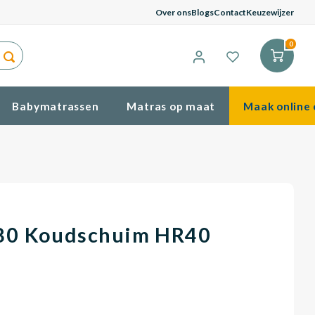
G
Over ons
Blogs
Contact
Keuzewijzer
0
Babymatrassen
Matras op maat
Maak online 
80 Koudschuim HR40