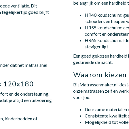
belangrijk om een hardheid 
ede ventilatie. Dit
tegelijkertijd goed blijft
HR40 koudschuim: gesch
schouders en heupen w
HR55 koudschuim: een
comfort en ondersteu
HR65 koudschuim: idea
steviger ligt
Een goed gekozen hardheid he
gedurende de nacht.
nder dat het matras snel
Waarom kiezen 
as 120x180
Bij Matrassenmaker.nl kies 
onze matrassen zelf en werk
fort en de ondersteuning.
voor jou:
dat je altijd een uitvoering
Duurzame materialen 
Consistente kwaliteit 
en, kinderbedden of
Mogelijkheid tot voll