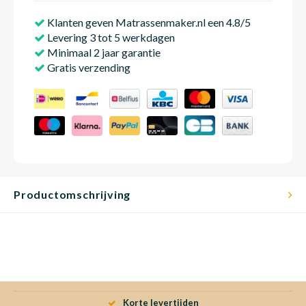
Klanten geven Matrassenmaker.nl een 4.8/5
Levering 3 tot 5 werkdagen
Matra
Matra
Kinde
Babym
Minimaal 2 jaar garantie
Gratis verzending
Matra
Matra
Kinde
Babym
Matra
Matra
Kinde
Babym
Productomschrijving
Matra
Matra
Kinde
Babym
Matra
Matra
Babym
Korte levertijden
Babym