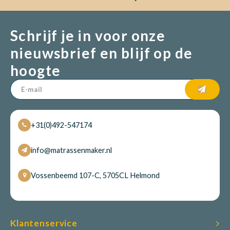
Schrijf je in voor onze
Babym
nieuwsbrief en blijf op de
hoogte
+31(0)492-547174
info@matrassenmaker.nl
Vossenbeemd 107-C, 5705CL Helmond
Klantenservice