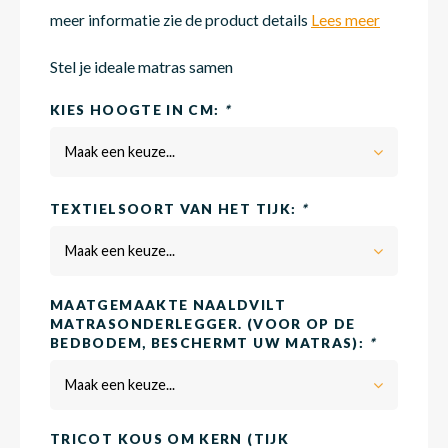
meer informatie zie de product details
Lees meer
Matra
Matra
Kinde
Babym
Stel je ideale matras samen
KIES HOOGTE IN CM:
*
Matra
Matra
Kinde
Babym
Maak een keuze...
TEXTIELSOORT VAN HET TIJK:
*
Matra
Matra
Kinde
Babym
Maak een keuze...
Matra
Matra
Kinde
Babym
MAATGEMAAKTE NAALDVILT
MATRASONDERLEGGER. (VOOR OP DE
BEDBODEM, BESCHERMT UW MATRAS):
*
Matra
Matra
Babym
Maak een keuze...
TRICOT KOUS OM KERN (TIJK
Babym