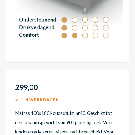
Dakte
Trape
Matra
Matra
Kinde
Babym
Trape
Uit we
Vrach
Ronde
Matra
Matra
Kinde
Babym
Recht
Kan i
Recht
Matra
Matra
Kinde
Babym
Ronde
Hoe o
Matra
Matra
Kinde
Babym
299,00
1-5 WERKDAGEN
Matra
Matra
Kinde
Babym
Matras 100x180 koudschuim hr40. Geschikt tot
een lichaamsgewicht van 90 kg per lig plek. Voor
Matra
Matra
Kinde
Babym
kinderen adviseren wij een zachte hardheid. Voor