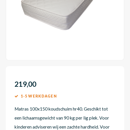
Dakte
Trape
Matra
Matra
Kinde
Babym
Trape
Uit we
Vrach
Ronde
Matra
Matra
Kinde
Babym
Recht
Kan i
Recht
Matra
Matra
Kinde
Babym
Ronde
Hoe o
Matra
Matra
Kinde
Babym
219,00
1-5 WERKDAGEN
Matra
Matra
Kinde
Babym
Matras 100x150 koudschuim hr40. Geschikt tot
een lichaamsgewicht van 90 kg per lig plek. Voor
Matra
Matra
Kinde
Babym
kinderen adviseren wij een zachte hardheid. Voor