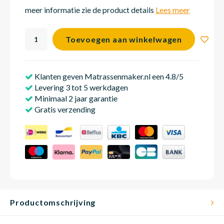
meer informatie zie de product details
Lees meer
Matra
Matra
Kinde
Babym
Toevoegen aan winkelwagen
Matra
Matra
Kinde
Babym
Klanten geven Matrassenmaker.nl een 4.8/5
Levering 3 tot 5 werkdagen
Minimaal 2 jaar garantie
Matra
Matra
Kinde
Babym
Gratis verzending
Matra
Matra
Kinde
Babym
Matra
Matra
Babym
Productomschrijving
Babym