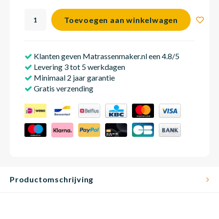
Toevoegen aan winkelwagen
Matra
Matra
Kinde
Babym
Klanten geven Matrassenmaker.nl een 4.8/5
Levering 3 tot 5 werkdagen
Matra
Matra
Kinde
Babym
Minimaal 2 jaar garantie
Gratis verzending
Matra
Matra
Kinde
Babym
Matra
Matra
Kinde
Babym
Productomschrijving
Matra
Matra
Babym
Babym