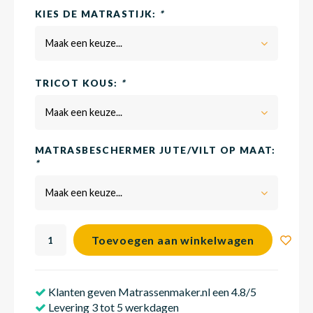
KIES DE MATRASTIJK:
*
Maak een keuze...
Babym
TRICOT KOUS:
*
Maak een keuze...
MATRASBESCHERMER JUTE/VILT OP MAAT:
*
Maak een keuze...
Toevoegen aan winkelwagen
Klanten geven Matrassenmaker.nl een 4.8/5
Levering 3 tot 5 werkdagen