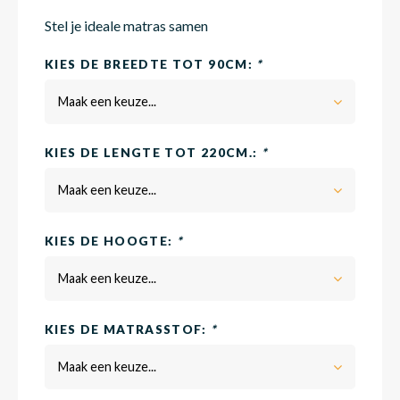
Stel je ideale matras samen
Matra
Matra
Kinde
Babym
KIES DE BREEDTE TOT 90CM:
*
Maak een keuze...
Matra
Matra
Kinde
Babym
KIES DE LENGTE TOT 220CM.:
*
Maak een keuze...
Matra
Matra
Kinde
Babym
KIES DE HOOGTE:
*
Matra
Matra
Kinde
Babym
Maak een keuze...
KIES DE MATRASSTOF:
*
Matra
Matra
Babym
Maak een keuze...
Babym