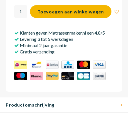
Toevoegen aan winkelwagen
Matra
Matra
Kinde
Babym
Klanten geven Matrassenmaker.nl een 4.8/5
Levering 3 tot 5 werkdagen
Matra
Matra
Kinde
Babym
Minimaal 2 jaar garantie
Gratis verzending
Matra
Matra
Kinde
Babym
Matra
Matra
Kinde
Babym
Productomschrijving
Matra
Matra
Babym
Babym