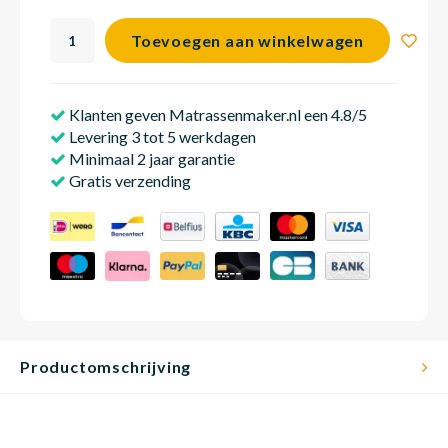
Toevoegen aan winkelwagen
Matra
Matra
Kinde
Babym
Klanten geven Matrassenmaker.nl een 4.8/5
Levering 3 tot 5 werkdagen
Matra
Matra
Kinde
Babym
Minimaal 2 jaar garantie
Gratis verzending
Matra
Matra
Kinde
Babym
Matra
Matra
Kinde
Babym
Productomschrijving
Matra
Matra
Babym
Babym