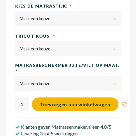
KIES DE MATRASTIJK:
*
Maak een keuze...
Babym
TRICOT KOUS:
*
Maak een keuze...
MATRASBESCHERMER JUTE/VILT OP MAAT:
*
Maak een keuze...
Toevoegen aan winkelwagen
Klanten geven Matrassenmaker.nl een 4.8/5
Levering 3 tot 5 werkdagen