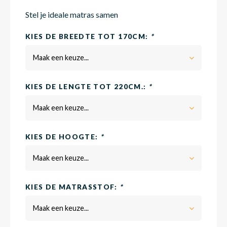
Stel je ideale matras samen
Matra
Matra
Kinde
Babym
KIES DE BREEDTE TOT 170CM:
*
Maak een keuze...
Matra
Matra
Kinde
Babym
KIES DE LENGTE TOT 220CM.:
*
Maak een keuze...
Matra
Matra
Kinde
Babym
KIES DE HOOGTE:
*
Matra
Matra
Kinde
Babym
Maak een keuze...
KIES DE MATRASSTOF:
*
Matra
Matra
Babym
Maak een keuze...
Babym