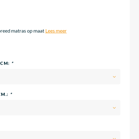
reed matras op maat
Lees meer
0CM:
*
CM.:
*