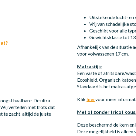
Uitstekende lucht- en 
Vrij van schadelijke st
Geschikt voor alle t
Gewichtsklasse tot 13
aat?
Afhankelijk van de situatie 
voor volwassenen 17 cm.
Matrastijk:
Een vaste of afritsbare/wa
Ecoshield, Organisch katoen,
Standaard is het matras afge
Klik
hier
voor meer informati
hoogst haalbare. De ultra
Wij vertellen met trots dat
Met of zonder tricot kous
 te zacht, altijd de juiste
Deze beschermd de kern en he
Deze mogelijkheid is alleen 