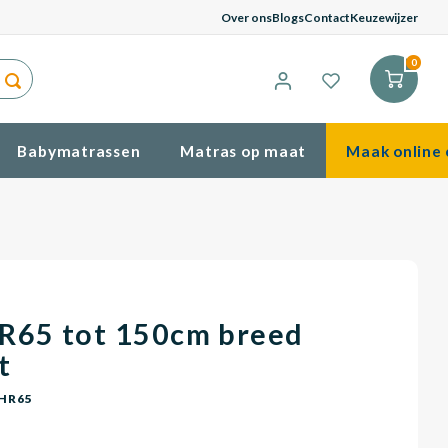
G
Over ons
Blogs
Contact
Keuzewijzer
0
Babymatrassen
Matras op maat
Maak online 
R65 tot 150cm breed
t
HR65