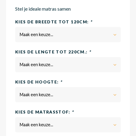
Stel je ideale matras samen
Matra
Matra
Kinde
Babym
KIES DE BREEDTE TOT 120CM:
*
Maak een keuze...
Matra
Matra
Kinde
Babym
KIES DE LENGTE TOT 220CM.:
*
Maak een keuze...
Matra
Matra
Kinde
Babym
KIES DE HOOGTE:
*
Matra
Matra
Kinde
Babym
Maak een keuze...
KIES DE MATRASSTOF:
*
Matra
Matra
Babym
Maak een keuze...
Babym