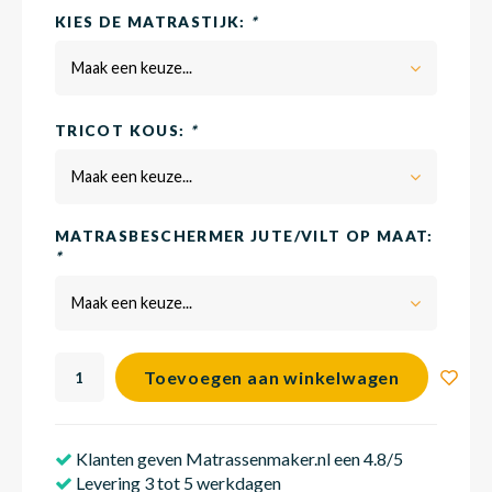
KIES DE MATRASTIJK:
*
Maak een keuze...
Babym
TRICOT KOUS:
*
Maak een keuze...
MATRASBESCHERMER JUTE/VILT OP MAAT:
*
Maak een keuze...
Toevoegen aan winkelwagen
Klanten geven Matrassenmaker.nl een 4.8/5
Levering 3 tot 5 werkdagen