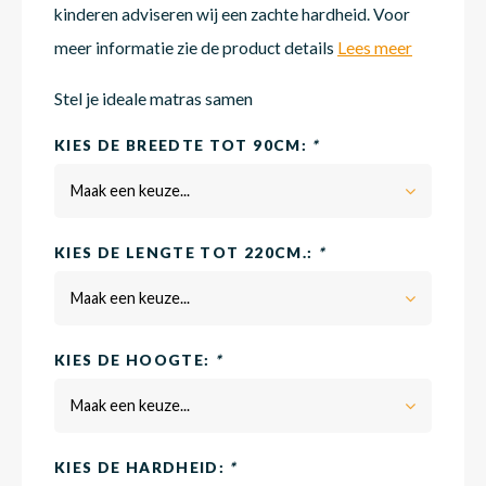
kinderen adviseren wij een zachte hardheid. Voor
meer informatie zie de product details
Lees meer
Matra
Matra
Kinde
Babym
Stel je ideale matras samen
KIES DE BREEDTE TOT 90CM:
*
Matra
Matra
Kinde
Babym
Maak een keuze...
Matra
Matra
Kinde
Babym
KIES DE LENGTE TOT 220CM.:
*
Maak een keuze...
Matra
Matra
Kinde
Babym
KIES DE HOOGTE:
*
Matra
Matra
Babym
Maak een keuze...
KIES DE HARDHEID:
*
Babym