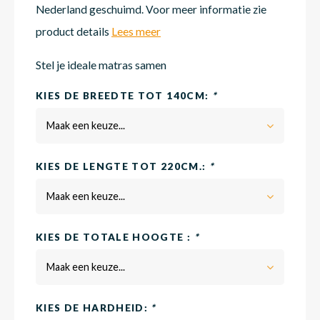
Nederland geschuimd. Voor meer informatie zie
product details
Lees meer
Matra
Matra
Kinde
Babym
Stel je ideale matras samen
KIES DE BREEDTE TOT 140CM:
*
Matra
Matra
Kinde
Babym
Maak een keuze...
Matra
Matra
Kinde
Babym
KIES DE LENGTE TOT 220CM.:
*
Maak een keuze...
Matra
Matra
Kinde
Babym
KIES DE TOTALE HOOGTE :
*
Matra
Matra
Babym
Maak een keuze...
KIES DE HARDHEID:
*
Babym