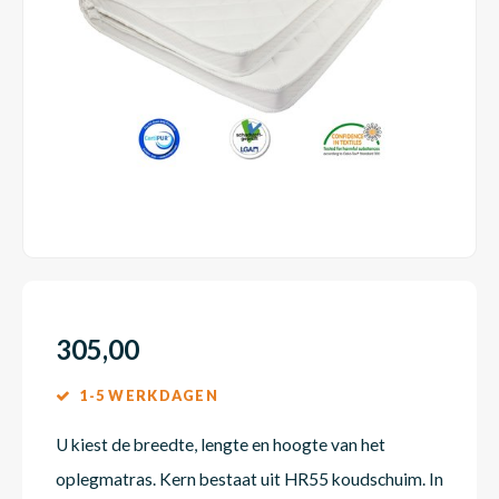
Dakte
Trape
Matra
Matra
Kinde
Babym
Trape
Uit we
Vrach
Ronde
Matra
Matra
Kinde
Babym
Recht
Kan i
Recht
Matra
Matra
Kinde
Babym
Ronde
Hoe o
Matra
Matra
Kinde
Babym
305,00
1-5 WERKDAGEN
Matra
Matra
Kinde
Babym
U kiest de breedte, lengte en hoogte van het
oplegmatras. Kern bestaat uit HR55 koudschuim. In
Matra
Matra
Kinde
Babym