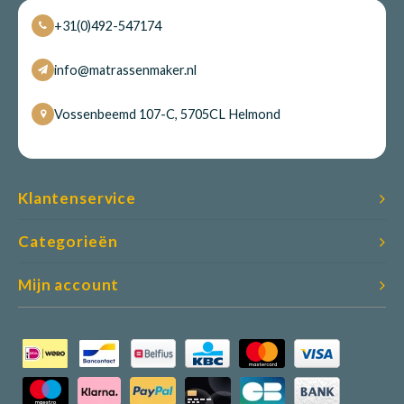
+31(0)492-547174
info@matrassenmaker.nl
Vossenbeemd 107-C, 5705CL Helmond
Klantenservice
Categorieën
Mijn account