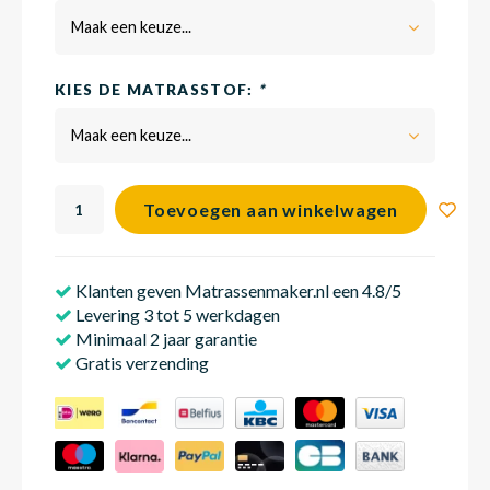
Maak een keuze...
Babym
KIES DE MATRASSTOF:
*
Maak een keuze...
Toevoegen aan winkelwagen
Klanten geven Matrassenmaker.nl een 4.8/5
Levering 3 tot 5 werkdagen
Minimaal 2 jaar garantie
Gratis verzending