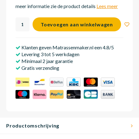
meer informatie zie de product details
Lees meer
Matra
Matra
Kinde
Babym
Toevoegen aan winkelwagen
Matra
Matra
Kinde
Babym
Klanten geven Matrassenmaker.nl een 4.8/5
Levering 3 tot 5 werkdagen
Minimaal 2 jaar garantie
Matra
Matra
Kinde
Babym
Gratis verzending
Matra
Matra
Kinde
Babym
Matra
Matra
Babym
Productomschrijving
Babym