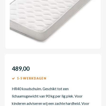
Dakte
Trape
Matra
Matra
Kinde
Babym
Trape
Uit we
Vrach
Ronde
Matra
Matra
Kinde
Babym
Recht
Kan i
Recht
Matra
Matra
Kinde
Babym
Ronde
Hoe o
Matra
Matra
Kinde
Babym
489,00
1-5 WERKDAGEN
Matra
Matra
Kinde
Babym
HR40 koudschuim. Geschikt tot een
lichaamsgewicht van 90 kg per lig plek. Voor
Matra
Matra
Kinde
Babym
kinderen adviseren wij een zachte hardheid. Voor