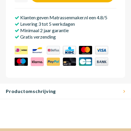
Klanten geven Matrassenmaker.nl een 4.8/5
Matra
Matra
Kinde
Babym
Levering 3 tot 5 werkdagen
Minimaal 2 jaar garantie
Gratis verzending
Matra
Matra
Kinde
Babym
Matra
Matra
Kinde
Babym
Matra
Matra
Kinde
Babym
Productomschrijving
Matra
Matra
Babym
Babym