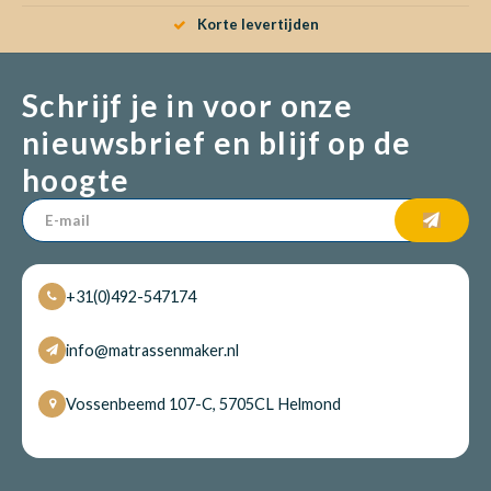
Korte levertijden
Babym
Schrijf je in voor onze
nieuwsbrief en blijf op de
hoogte
+31(0)492-547174
info@matrassenmaker.nl
Vossenbeemd 107-C, 5705CL Helmond