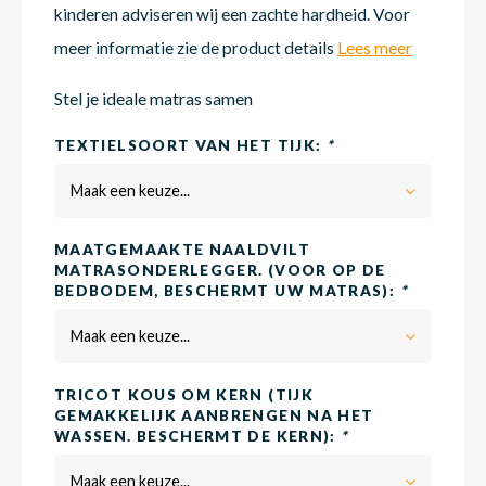
kinderen adviseren wij een zachte hardheid. Voor
meer informatie zie de product details
Lees meer
Matra
Matra
Kinde
Babym
Stel je ideale matras samen
TEXTIELSOORT VAN HET TIJK:
*
Matra
Matra
Kinde
Babym
Maak een keuze...
Matra
Matra
Kinde
Babym
MAATGEMAAKTE NAALDVILT
MATRASONDERLEGGER. (VOOR OP DE
BEDBODEM, BESCHERMT UW MATRAS):
*
Matra
Matra
Kinde
Babym
Maak een keuze...
TRICOT KOUS OM KERN (TIJK
Matra
Matra
Babym
GEMAKKELIJK AANBRENGEN NA HET
WASSEN. BESCHERMT DE KERN):
*
Maak een keuze...
Babym