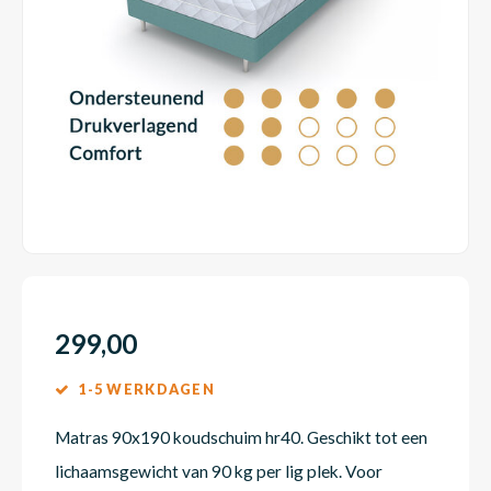
Dakte
Trape
Matra
Matra
Kinde
Babym
Trape
Uit we
Vrach
Ronde
Matra
Matra
Kinde
Babym
Recht
Kan i
Recht
Matra
Matra
Kinde
Babym
Ronde
Hoe o
Matra
Matra
Kinde
Babym
299,00
1-5 WERKDAGEN
Matra
Matra
Kinde
Babym
Matras 90x190 koudschuim hr40. Geschikt tot een
lichaamsgewicht van 90 kg per lig plek. Voor
Matra
Matra
Kinde
Babym