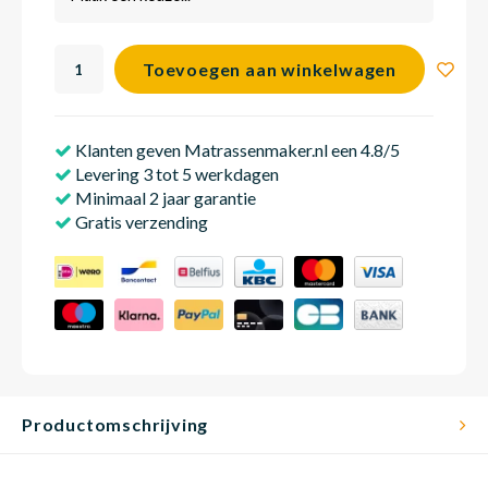
Toevoegen aan winkelwagen
Babym
Klanten geven Matrassenmaker.nl een 4.8/5
Levering 3 tot 5 werkdagen
Minimaal 2 jaar garantie
Gratis verzending
Productomschrijving