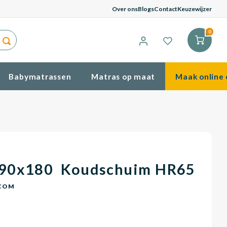
G
Over ons
Blogs
Contact
Keuzewijzer
0
Babymatrassen
Matras op maat
Maak online 
 90x180 Koudschuim HR65
COM