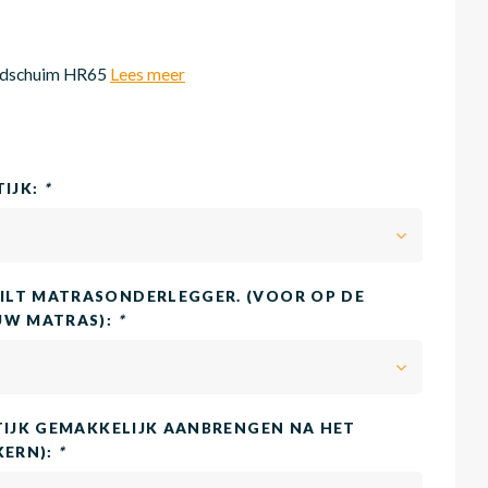
udschuim HR65
Lees meer
TIJK:
*
LT MATRASONDERLEGGER. (VOOR OP DE
UW MATRAS):
*
TIJK GEMAKKELIJK AANBRENGEN NA HET
KERN):
*