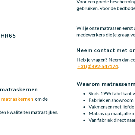
Voor een goede bescherming
gebruiken. Voor de bedbode
Wil je onze matrassen eers
medewerkers die je graag v
m HR65
Neem contact met o
Heb je vragen? Neem dan co
+31(0)492-547174
.
Waarom matrassenm
 matraskernen
Sinds 1996 fabrikant 
en matraskernen
om de
Fabriek en showroom i
Vakmensen met liefde 
en kwaliteiten matrastijken.
Matras op maat, alle 
Van fabriek direct na