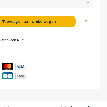
Toevoegen aan winkelwagen
er.nl een 4.8/5
ertijden
Gratis verzenden