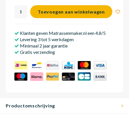
Toevoegen aan winkelwagen
Matra
Matra
Kinde
Babym
Klanten geven Matrassenmaker.nl een 4.8/5
Levering 3 tot 5 werkdagen
Matra
Matra
Kinde
Babym
Minimaal 2 jaar garantie
Gratis verzending
Matra
Matra
Kinde
Babym
Matra
Matra
Kinde
Babym
Productomschrijving
Matra
Matra
Babym
Babym