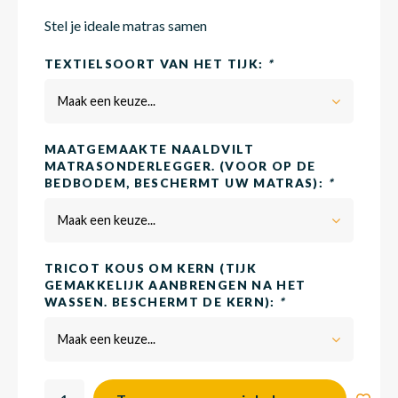
Stel je ideale matras samen
Matra
Matra
Kinde
Babym
TEXTIELSOORT VAN HET TIJK:
*
Maak een keuze...
Matra
Matra
Kinde
Babym
MAATGEMAAKTE NAALDVILT
MATRASONDERLEGGER. (VOOR OP DE
BEDBODEM, BESCHERMT UW MATRAS):
*
Matra
Matra
Kinde
Babym
Maak een keuze...
Matra
Matra
Kinde
Babym
TRICOT KOUS OM KERN (TIJK
GEMAKKELIJK AANBRENGEN NA HET
WASSEN. BESCHERMT DE KERN):
*
Matra
Matra
Babym
Maak een keuze...
Babym