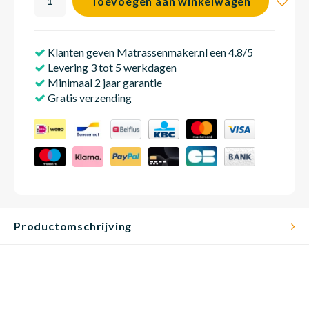
Toevoegen aan winkelwagen
Klanten geven Matrassenmaker.nl een 4.8/5
Babym
Levering 3 tot 5 werkdagen
Minimaal 2 jaar garantie
Gratis verzending
Productomschrijving