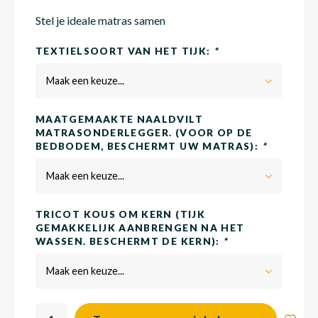
Stel je ideale matras samen
Matra
Matra
Kinde
Babym
TEXTIELSOORT VAN HET TIJK:
*
Maak een keuze...
Matra
Matra
Kinde
Babym
MAATGEMAAKTE NAALDVILT
MATRASONDERLEGGER. (VOOR OP DE
BEDBODEM, BESCHERMT UW MATRAS):
*
Matra
Matra
Kinde
Babym
Maak een keuze...
Matra
Matra
Kinde
Babym
TRICOT KOUS OM KERN (TIJK
GEMAKKELIJK AANBRENGEN NA HET
WASSEN. BESCHERMT DE KERN):
*
Matra
Matra
Babym
Maak een keuze...
Babym