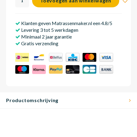
Toevoegen aan winkelwagen
Klanten geven Matrassenmaker.nl een 4.8/5
Babym
Levering 3 tot 5 werkdagen
Minimaal 2 jaar garantie
Gratis verzending
Productomschrijving