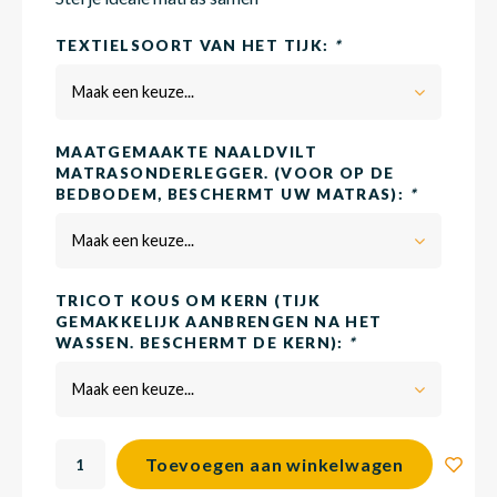
TEXTIELSOORT VAN HET TIJK:
*
Matra
Matra
Kinde
Babym
Maak een keuze...
MAATGEMAAKTE NAALDVILT
Matra
Matra
Kinde
Babym
MATRASONDERLEGGER. (VOOR OP DE
BEDBODEM, BESCHERMT UW MATRAS):
*
Matra
Matra
Kinde
Babym
Maak een keuze...
TRICOT KOUS OM KERN (TIJK
GEMAKKELIJK AANBRENGEN NA HET
Matra
Matra
Kinde
Babym
WASSEN. BESCHERMT DE KERN):
*
Maak een keuze...
Matra
Matra
Babym
Toevoegen aan winkelwagen
Babym