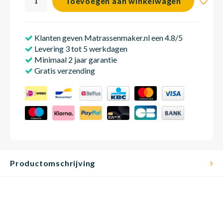
Toevoegen aan winkelwagen
Klanten geven Matrassenmaker.nl een 4.8/5
Babym
Levering 3 tot 5 werkdagen
Minimaal 2 jaar garantie
Gratis verzending
Productomschrijving