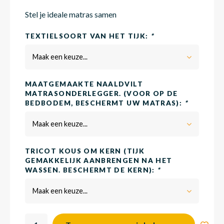
Stel je ideale matras samen
Matra
Matra
Kinde
Babym
TEXTIELSOORT VAN HET TIJK:
*
Maak een keuze...
Matra
Matra
Kinde
Babym
MAATGEMAAKTE NAALDVILT
MATRASONDERLEGGER. (VOOR OP DE
BEDBODEM, BESCHERMT UW MATRAS):
*
Matra
Matra
Kinde
Babym
Maak een keuze...
Matra
Matra
Kinde
Babym
TRICOT KOUS OM KERN (TIJK
GEMAKKELIJK AANBRENGEN NA HET
WASSEN. BESCHERMT DE KERN):
*
Matra
Matra
Babym
Maak een keuze...
Babym