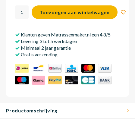
Toevoegen aan winkelwagen
Matra
Matra
Kinde
Babym
Klanten geven Matrassenmaker.nl een 4.8/5
Levering 3 tot 5 werkdagen
Matra
Matra
Kinde
Babym
Minimaal 2 jaar garantie
Gratis verzending
Matra
Matra
Kinde
Babym
Matra
Matra
Kinde
Babym
Productomschrijving
Matra
Matra
Babym
Babym