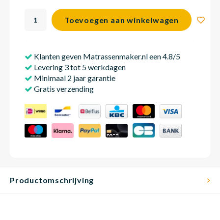
Toevoegen aan winkelwagen
Matra
Matra
Kinde
Babym
Klanten geven Matrassenmaker.nl een 4.8/5
Levering 3 tot 5 werkdagen
Matra
Matra
Kinde
Babym
Minimaal 2 jaar garantie
Gratis verzending
Matra
Matra
Kinde
Babym
Matra
Matra
Kinde
Babym
Productomschrijving
Matra
Matra
Babym
Babym