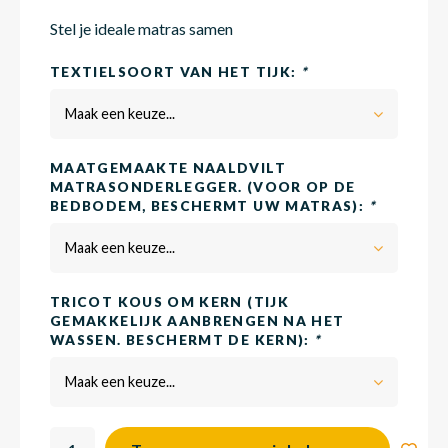
Stel je ideale matras samen
Matra
Matra
Kinde
Babym
TEXTIELSOORT VAN HET TIJK:
*
Maak een keuze...
Matra
Matra
Kinde
Babym
MAATGEMAAKTE NAALDVILT
MATRASONDERLEGGER. (VOOR OP DE
BEDBODEM, BESCHERMT UW MATRAS):
*
Matra
Matra
Kinde
Babym
Maak een keuze...
Matra
Matra
Kinde
Babym
TRICOT KOUS OM KERN (TIJK
GEMAKKELIJK AANBRENGEN NA HET
WASSEN. BESCHERMT DE KERN):
*
Matra
Matra
Babym
Maak een keuze...
Babym