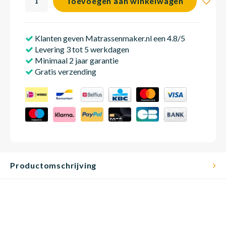
Toevoegen aan winkelwagen
Klanten geven Matrassenmaker.nl een 4.8/5
Babym
Levering 3 tot 5 werkdagen
Minimaal 2 jaar garantie
Gratis verzending
Productomschrijving