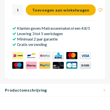
Toevoegen aan winkelwagen
Matra
Matra
Kinde
Babym
Klanten geven Matrassenmaker.nl een 4.8/5
Levering 3 tot 5 werkdagen
Matra
Matra
Kinde
Babym
Minimaal 2 jaar garantie
Gratis verzending
Matra
Matra
Kinde
Babym
Matra
Matra
Kinde
Babym
Productomschrijving
Matra
Matra
Babym
Babym